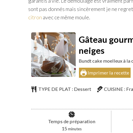
garantis à vie. Le démoulage est vraiment parf
sont pas donnés mais sincèrement je ne regret
citron
avec ce même moule.
Gâteau gourma
neiges
Bundt cake moelleux à la
Imprimer la recette
TYPE DE PLAT :
Dessert
CUISINE :
Fr
Temps de préparation
minutes
15
minutes