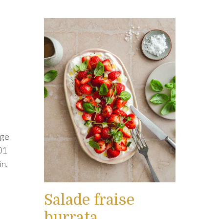
ige
01
in,
Salade fraise
burrata