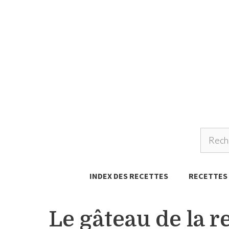
Aller
au
contenu
INDEX DES RECETTES
RECETTES
Le gâteau de la re