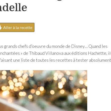
h
delle
e
r
Aller à la recette
s plus grands chefs d’oeuvre du monde de Disney… Quand les
enchantées » de Thibaud Villanova aux éditions Hachette, il
faisant une liste de toutes les recettes à tester absolument