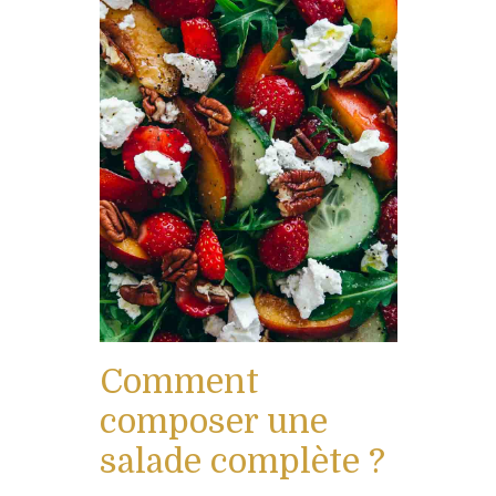
Comment
composer une
salade complète ?