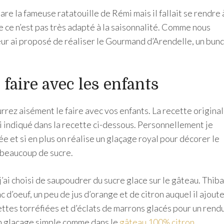
are la fameuse ratatouille de Rémi mais il fallait se rendre 
 ce n’est pas très adapté à la saisonnalité. Comme nous
leur ai proposé de réaliser le Gourmand d’Arendelle, un bun
 faire avec les enfants
urrez aisément le faire avec vos enfants. La recette origina
ai indiqué dans la recette ci-dessous. Personnellement je
e et si en plus on réalise un glaçage royal pour décorer le
t beaucoup de sucre.
j’ai choisi de saupoudrer du sucre glace sur le gâteau. Thib
 d’oeuf, un peu de jus d’orange et de citron auquel il ajout
ttes torréfiées et d’éclats de marrons glacés pour un rend
 un glaçage simple comme dans le
gâteau 100% citron
.