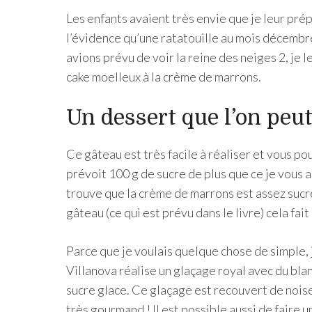
Les enfants avaient très envie que je leur prép
l’évidence qu’une ratatouille au mois décembre
avions prévu de voir la reine des neiges 2, je 
cake moelleux à la crème de marrons.
Un dessert que l’on peut
Ce gâteau est très facile à réaliser et vous po
prévoit 100 g de sucre de plus que ce je vous 
trouve que la crème de marrons est assez sucré
gâteau (ce qui est prévu dans le livre) cela fai
Parce que je voulais quelque chose de simple, 
Villanova réalise un glaçage royal avec du blanc
sucre glace. Ce glaçage est recouvert de noise
très gourmand ! Il est possible aussi de faire