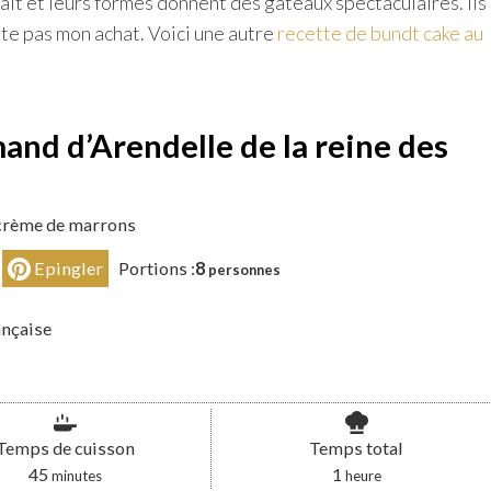
ait et leurs formes donnent des gâteaux spectaculaires. Ils
te pas mon achat. Voici une autre
recette de bundt cake au
nd d’Arendelle de la reine des
 crème de marrons
Epingler
Portions :
8
personnes
ançaise
Temps de cuisson
Temps total
minutes
heure
45
1
minutes
heure