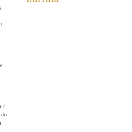
à
dt
le
aud
e du
u