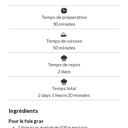
Temps de préparation
minutes
30
minutes
Temps de cuisson
minutes
50
minutes
Temps de repos
days
2
days
Temps total
days
heure
minutes
2
days
1
heure
20
minutes
Ingrédients
Pour le foie gras
1
foie gras éveiné de 500 g environ