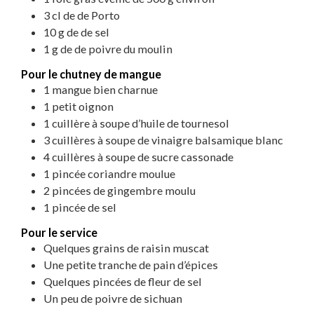
3
cl
de
de Porto
10
g
de
de sel
1
g
de
de poivre du moulin
Pour le chutney de mangue
1
mangue bien charnue
1
petit oignon
1
cuillère à soupe d’huile de tournesol
3
cuillères à soupe de vinaigre balsamique blanc
4
cuillères à soupe de sucre cassonade
1
pincée coriandre moulue
2
pincées de gingembre moulu
1
pincée de sel
Pour le service
Quelques grains de raisin muscat
Une petite tranche de pain d’épices
Quelques pincées de fleur de sel
Un peu de poivre de sichuan