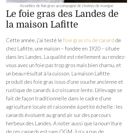
Assiettes de foie gras accompagné de chutney de mangue
Le foie gras des Landes de
la maison Lafitte
Cette année, j’ai testé le
foie gras cru de canard
de
chez Lafitte, une maison – fondée en 1920 – située
dans les Landes. La qualité est réellement au rendez-
vous avec un foie pas trop gros mais bien charnu, et
un beau résultat à la cuisson. La maison Lafitte
produit des foie gras issus d’une souche ancienne et
rustique de canards à croissance lente. L’élevage se
fait de façon traditionnelle dans le cadre d’une
agriculture locale et raisonnée à petite échelle : les
canards évoluent au grand air sur des parcours
herbeux des Landes. A noter aussi que la nourriture
de ces canards est sans OGM, il n’y a pas de