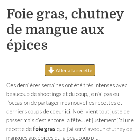
h
Foie gras, chutney
e
r
de mangue aux
épices
Aller à la recette
Ces dernières semaines ont été très intenses avec
beaucoup de shootings et du coup, je n’ai pas eu
l’occasion de partager mes nouvelles recettes et
derniers coups de coeur ici. Noël vient tout juste de
passer mais c’est encore la fête… et justement j’ai une
recette de
foie gras
que j’ai servi avec un chutney de
mangues aux épices qui a beaucoup plu.