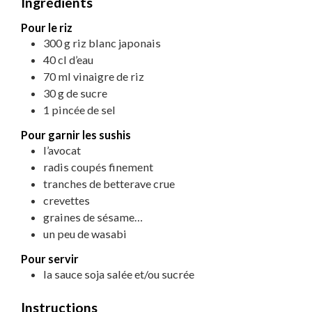
Ingrédients
Pour le riz
300
g
riz blanc japonais
40
cl
d’eau
70
ml
vinaigre de riz
30
g
de sucre
1
pincée de sel
Pour garnir les sushis
l’avocat
radis coupés finement
tranches de betterave crue
crevettes
graines de sésame…
un peu de wasabi
Pour servir
la sauce soja salée et/ou sucrée
Instructions