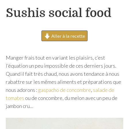
h
Sushis social food
e
r
Aller à la recette
Manger frais tout en variant les plaisirs, c’est
l’équation un peu impossible de ces derniers jours.
Quand il fait très chaud, nous avons tendance à nous
rabattre sur les mêmes aliments et préparations que
nous adorons :
gaspacho de concombre
,
salade de
tomates
ou de concombre, du melon avec un peu de
jambon cru…