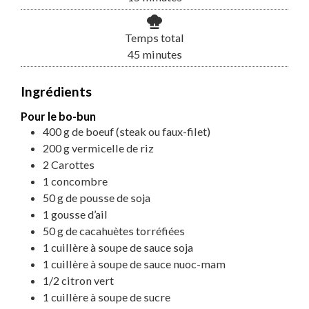
Temps total
minutes
45
minutes
Ingrédients
Pour le bo-bun
400
g
de boeuf (steak ou faux-filet)
200
g
vermicelle de riz
2
Carottes
1
concombre
50
g
de pousse de soja
1
gousse d’ail
50
g
de cacahuètes torréfiées
1
cuillère à soupe
de sauce soja
1
cuillère à soupe
de sauce nuoc-mam
1/2
citron vert
1
cuillère à soupe de sucre