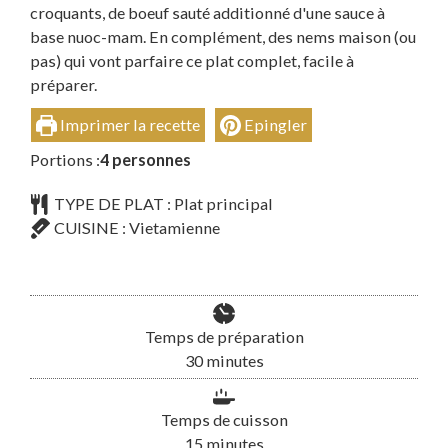
croquants, de boeuf sauté additionné d'une sauce à
base nuoc-mam. En complément, des nems maison (ou
pas) qui vont parfaire ce plat complet, facile à
préparer.
Imprimer la recette
Epingler
Portions :
4
personnes
TYPE DE PLAT :
Plat principal
CUISINE :
Vietamienne
Temps de préparation
minutes
30
minutes
Temps de cuisson
minutes
15
minutes