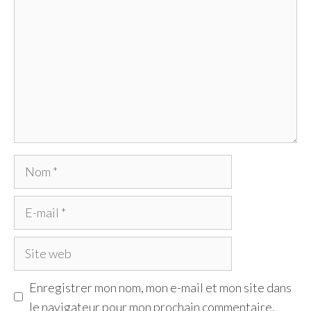
Nom
E-
mail
Site
web
Enregistrer mon nom, mon e-mail et mon site dans
le navigateur pour mon prochain commentaire.