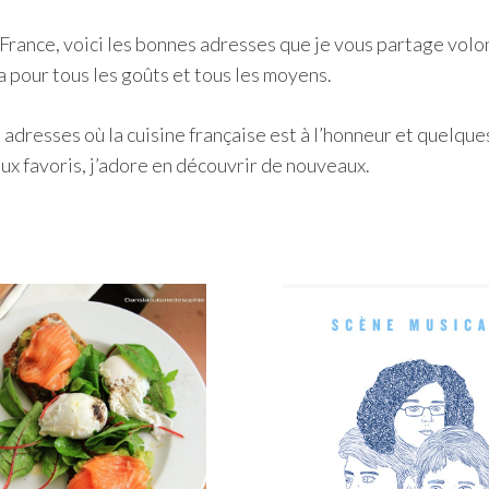
h
e
n France, voici les bonnes adresses que je vous partage volo
r
 a pour tous les goûts et tous les moyens.
dresses où la cuisine française est à l’honneur et quelqu
eux favoris, j’adore en découvrir de nouveaux.