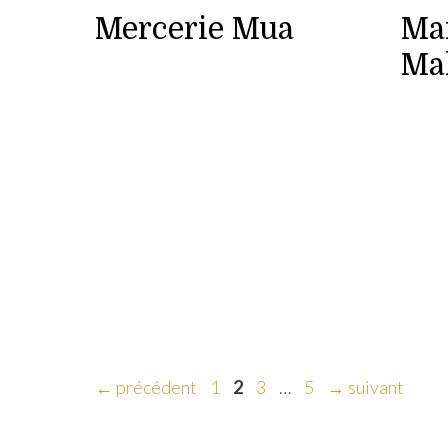
Mercerie Mua
Ma
Mal
Page
Page
Page
Page
←
précédent
1
2
3
…
5
→
suivant