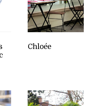
s
Chloée
c