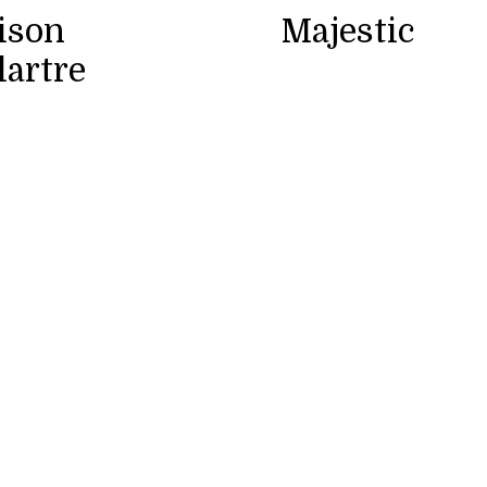
ison
Majestic
artre