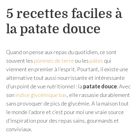
h
5 recettes faciles à
e
r
la patate douce
Quand on pense aux repas du quotidien, ce sont
souvent les
pommes de terre
ou les
pâtes
qui
viennent en premier à l’esprit. Pourtant, il existe une
alternative tout aussi nourrissante et intéressante
d’un point de vue nutritionnel : la
patate douce
. Avec
son
indice glycémique bas
, elle rassasie durablement
sans provoquer de pics de glycémie. A la maison tout
le monde l’adore et c’est pour moi une vraie source
d’inspiration pour des repas sains, gourmands et
conviviaux.