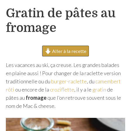
h
Gratin de pâtes au
e
r
fromage
Aller à la recette
Les vacances au ski, ça creuse. Les grandes balades
en plaine aussi ! Pour changer de la raclette version
traditionnelle ou du
burger-raclette
, du
camembert
rôti
ou encore de la
croziflette
, il y a le
gratin
de
pâtes au
fromage
que l’on retrouve souvent sous le
nom de Mac & cheese.