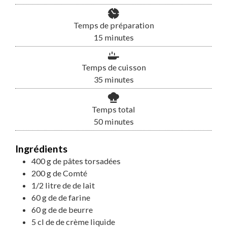
Temps de préparation
minutes
15
minutes
Temps de cuisson
minutes
35
minutes
Temps total
minutes
50
minutes
Ingrédients
400
g
de
pâtes torsadées
200
g
de
Comté
1/2
litre
de
de lait
60
g
de
de farine
60
g
de
de beurre
5
cl
de
de crème liquide