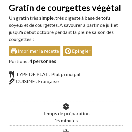
Gratin de courgettes végétal
Un gratin très
simple
, très digeste à base de tofu
soyeux et de courgettes. A savourer à partir de juillet
jusqu'à début octobre pendant la pleine saison des
courgettes !
Imprimer la recette
Epingler
Portions :
4
personnes
TYPE DE PLAT :
Plat principal
CUISINE :
Française
Temps de préparation
minutes
15
minutes