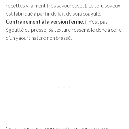
recettes vraiment très savoureuses). Le tofu soyeux
est fabriqué à partir de lait de soja coagulé.
Contrairement à la version ferme
, il n’est pas
égoutté ou pressé. Sa texture ressemble donc à celle
d’un yaourt nature non brassé.
On le trouve au supermarché au rayon bio ou en