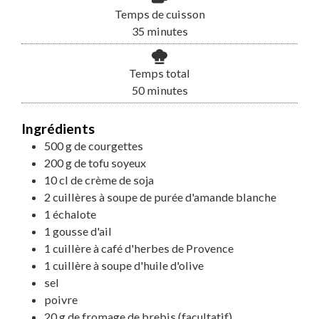
Temps de cuisson
minutes
35
minutes
Temps total
minutes
50
minutes
Ingrédients
500
g
de courgettes
200
g
de tofu soyeux
10
cl
de crème de soja
2
cuillères à soupe
de purée d'amande blanche
1
échalote
1
gousse d'ail
1
cuillère à café d'herbes de Provence
1
cuillère à soupe
d'huile d'olive
sel
poivre
20
g
de fromage de brebis (facultatif)