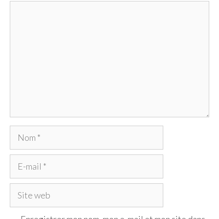
Commentaire
Nom
E-
mail
Site
web
Enregistrer mon nom, mon e-mail et mon site dans