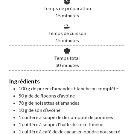
Temps de préparation
minutes
15
minutes
Temps de cuisson
minutes
15
minutes
Temps total
minutes
30
minutes
Ingrédients
100
g
de
purée d’amandes blanche ou complète
50
g
de
de flocons d'avoine
70
g
de
noisettes et amandes
10
g
de
son d’avoine
1
cuillère à soupe
de
de compote de pommes
1
cuillère à soupe
d'
huile de coco fondue
1
cuillère à café
de
de cacao en poudre non sucré