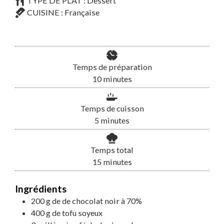
TYPE DE PLAT :
Dessert
CUISINE :
Française
Temps de préparation
minutes
10
minutes
Temps de cuisson
minutes
5
minutes
Temps total
minutes
15
minutes
Ingrédients
200
g
de
de chocolat noir à 70%
400
g
de
tofu soyeux