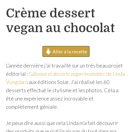
h
Crème dessert
e
r
vegan au chocolat
Aller à la recette
L’année dernière j’ai travaillé sur un très beau projet
éditorial :
Gâteaux et desserts vegan inratables
de Linda
Vongdara
aux éditions Solar. J’ai réalisé les 60
desserts effectué le stylisme et les photos. Cela a
été une expérience assez incroyable et
complètement géniale.
Je peux dire aussi que cela Linda m’a fait découvrir
des produits que je n’utilisais pas du tout dans ma